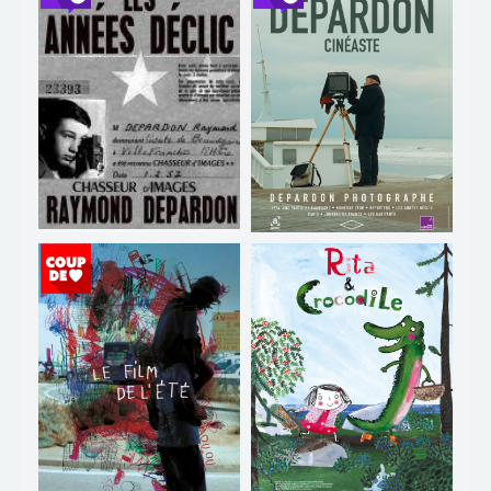
Horaires et Infos
Bande-annonce
Bande-annonce
Réservation
Réservation
TOUT PUBLIC
VO
TOUT PUBLIC
VO
LES ANNÉES DÉCLIC
1974, UNE PARTIE DE
CAMPAGNE
Horaires et Infos
Horaires et Infos
Bande-annonce
Bande-annonce
Réservation
Réservation
TOUT PUBLIC
VO
TOUT PUBLIC
VO