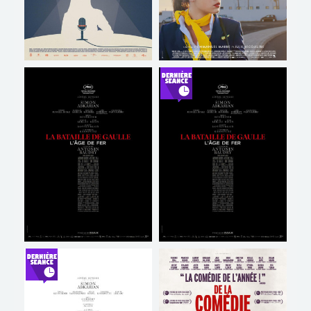
TOUT PUBLIC
VF
TOUT PUBLIC
VF
UN CINEASTE UNE SALLE :
RIEN À FOUTRE
MEUNIER DEPARDON
Horaires et Infos
Horaires et Infos
Bande-annonce
Bande-annonce
Réservation
Réservation
TOUT PUBLIC
VF
LA BATAILLE DE GAULLE -
PROJECTION INTÉGRALE
PARTIE 1 : L'AGE DE FER
DE LA BATAILLE DE
GAULLE
Horaires et Infos
Horaires et Infos