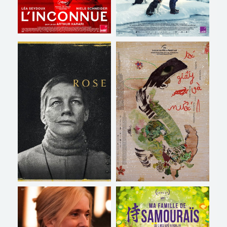
L'INCONNUE
DÉGEL
Horaires et Infos
Horaires et Infos
Bande-annonce
Bande-annonce
Réservation
Réservation
TOUT PUBLIC
VD
VF
TOUT PUBLIC
VO
ROSE
HAIR, PAPER, WATER…
Horaires et Infos
Horaires et Infos