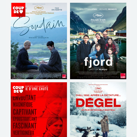
HOME STORIES
Horaires et Infos
Horaires et Infos
Bande-annonce
Bande-annonce
Réservation
Réservation
TOUT PUBLIC
VF
TOUT PUBLIC
VO
SOUDAIN
FJORD
Horaires et Infos
Horaires et Infos
Bande-annonce
Bande-annonce
Réservation
Réservation
TOUT PUBLIC
TOUT PUBLIC
VO
VO