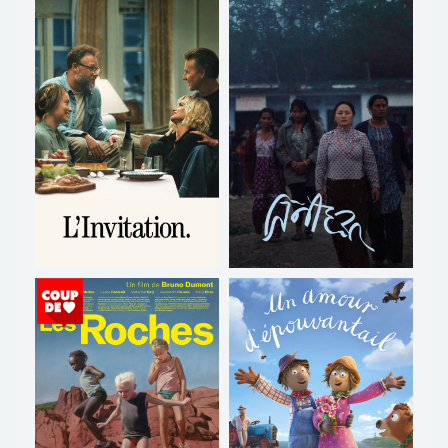
BELLES HISTOIRES DE
L'ÉCOLE DES LOISIRS
Horaires et Infos
Horaires et Infos
Bande-annonce
Bande-annonce
Réservation
Réservation
TOUT PUBLIC
VD
VF
TOUT PUBLIC
VF
VO
L'INVITATION
LES ÉLÉPHANTS DANS LA
BRUME
Horaires et Infos
Horaires et Infos
Bande-annonce
Bande-annonce
Réservation
Réservation
TOUT PUBLIC
VO