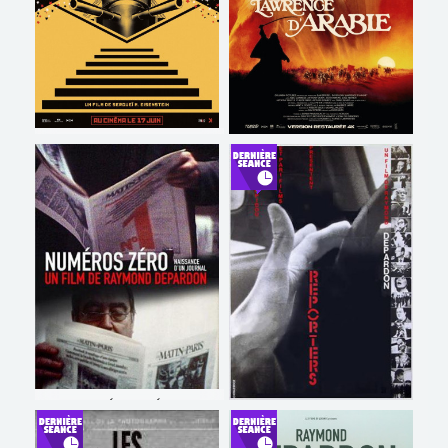
LE CUIRASSÉ POTEMKINE
LAWRENCE D'ARABIE
Horaires et Infos
Horaires et Infos
Bande-annonce
Bande-annonce
Réservation
Réservation
TOUT PUBLIC
VO
TOUT PUBLIC
VO
NUMÉROS ZÉRO
REPORTERS
Horaires et Infos