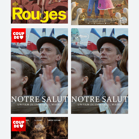
TOUT PUBLIC
VO
LES ROCHES ROUGES
UN AMOUR
D'ÉPOUVANTAIL
Horaires et Infos
Horaires et Infos
Bande-annonce
Bande-annonce
Réservation
Réservation
TOUT PUBLIC
VO
TOUT PUBLIC
VO
NOTRE SALUT
GRANDE JOURNÉE
CONSACREE A EMMANUEL
MARRE
Horaires et Infos
Horaires et Infos