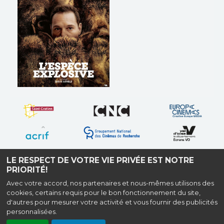
Bande-annonce
Bande-annonce
Réservation
Réservation
TOUT PUBLIC
VO
L'ESPÈCE EXPLOSIVE
Horaires et Infos
Bande-annonce
Réservation
LE RESPECT DE VOTRE VIE PRIVÉE EST NOTRE
PRIORITÉ!
TOUT PUBLIC
VO
Avec votre accord, nos partenaires et nous-mêmes utilisons des
cookies, certains requis pour le bon fonctionnement du site,
Place François Truffaut, Allée Gérard Philipe, 95210 Saint-Gratien |
Mentions
d'autres pour mesurer votre activité et vous fournir des publicités
légales
|
Contact
| Tel : 01 34 28 27 96
personnalisées.
Politique de confidentialité