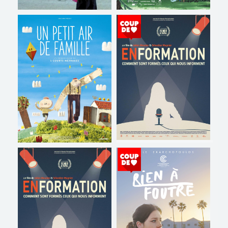
LE FILM DE L'ÉTÉ
RITA ET CROCODILE
Horaires et Infos
Horaires et Infos
Bande-annonce
Bande-annonce
Réservation
Réservation
TOUT PUBLIC
TOUT PUBLIC
VF
VF
EN FORMATION
UN PETIT AIR DE FAMILLE
Horaires et Infos
Horaires et Infos
Bande-annonce
Bande-annonce
Réservation
Réservation