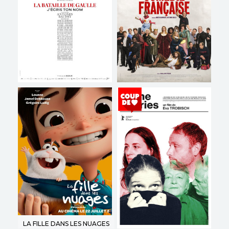
Bande-annonce
Bande-annonce
Réservation
Réservation
AVERT. TOUT PUBLIC
VO
LA BATAILLE DE GAULLE -
DE LA COMÉDIE-
PARTIE 2 : J'ÉCRIS TON
FRANÇAISE
NOM
Horaires et Infos
Horaires et Infos
Bande-annonce
Bande-annonce
Réservation
Réservation
TOUT PUBLIC
VD
VF
TOUT PUBLIC
VO
LA FILLE DANS LES NUAGES