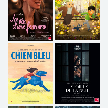
Bande-annonce
Bande-annonce
Réservation
Réservation
TOUT PUBLIC
TOUT PUBLIC
VO
VO
MA FAMILLE DE
LA VIE D'UNE FEMME
SAMOURAÏS
Horaires et Infos
Horaires et Infos
Bande-annonce
Bande-annonce
Réservation
Réservation
TOUT PUBLIC
VO
TOUT PUBLIC
VO
CHIEN BLEU ET AUTRES
HISTOIRES DE LA NUIT