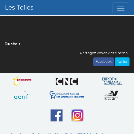
Les Toiles
Durée :
Partagez vos envies cinéma :
Facebook
Twitter