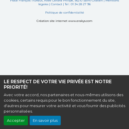
Place François Truffaut, Allée Gérard Philipe, 95210 Saint-Gratien |
Mentions
légales
|
Contact
| Tel : 01 34 28 27 96
Politique de confidentialité
Création site internet www.erakys.com
LE RESPECT DE VOTRE VIE PRIVÉE EST NOTRE
PRIORITÉ!
Avec votre accord, nos partenaires et nous-mêmes utilisons des
cookies, certains requis pour le bon fonctionnement du site,
d'autres pour mesurer votre activité et vous fournir des publicités
personnalisées.
Accepter
En savoir plus