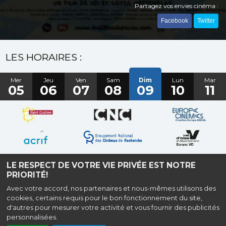
Partagez vos envies cinéma :
Facebook
Twitter
LES HORAIRES :
Mer
Jeu
Ven
Sam
Dim
Lun
Mar
05
06
07
08
09
10
11
LE RESPECT DE VOTRE VIE PRIVÉE EST NOTRE
PRIORITÉ!
Avec votre accord, nos partenaires et nous-mêmes utilisons des
cookies, certains requis pour le bon fonctionnement du site,
Place François Truffaut, Allée Gérard Philipe, 95210 Saint-Gratien |
Mentions
d'autres pour mesurer votre activité et vous fournir des publicités
légales
|
Contact
| Tel : 01 34 28 27 96
personnalisées.
Politique de confidentialité