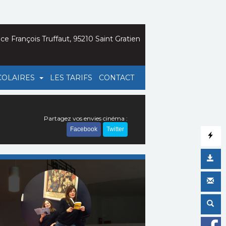
ce François Truffaut, 95210 Saint Gratien
COLAIRES
LES TARIFS
CONTACT
Partagez vos envies cinéma :
Facebook
Twitter