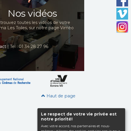
Nos vidéos
trouvez toutes les vidéos de votre
ma Les Toiles, sur notre page Viméo
act
| Tel : 01 34 28 27 96
Haut de page
Le respect de votre vie privée est
notre priorité!
Avec votre accord, nos partenaires et nous-
mêmes utilisons des cookies, certains requis pour