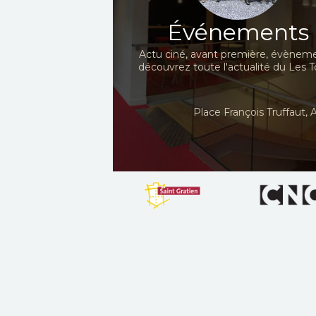
Événements
Actu ciné, avant première, évèneme
découvrez toute l'actualité du Les To
Place François Truffaut, A