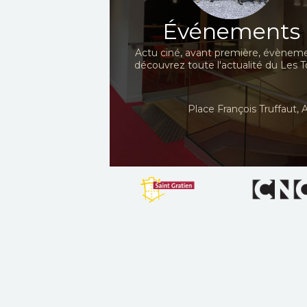
Événements
Actu ciné, avant première, évèneme
découvrez toute l'actualité du Les To
Place François Truffaut, A