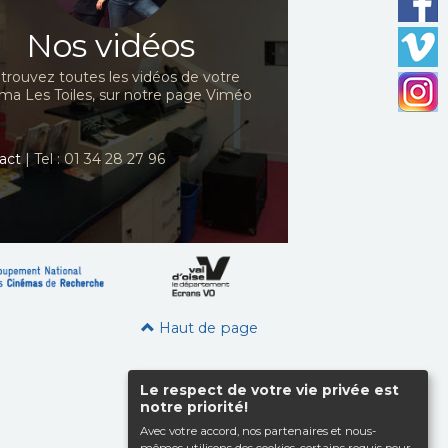
Nos vidéos
trouvez toutes les vidéos de votre
ma Les Toiles, sur notre page Viméo
act
| Tel : 01 34 28 27 96
Haut de page
Le respect de votre vie privée est
notre priorité!
Avec votre accord, nos partenaires et nous-
mêmes utilisons des cookies, certains requis pour