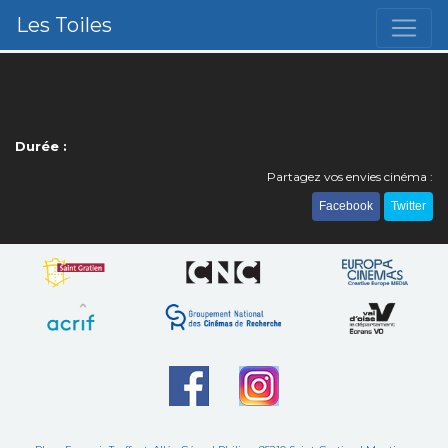
Les Toiles
Durée :
Partagez vos envies cinéma :
Facebook
Twitter