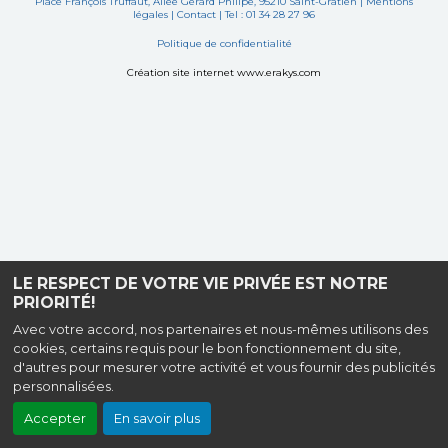
Place François Truffaut, Allée Gérard Philipe, 95210 Saint-Gratien |
Mentions
légales
|
Contact
| Tel : 01 34 28 27 96
Politique de confidentialité
Création site internet www.erakys.com
LE RESPECT DE VOTRE VIE PRIVÉE EST NOTRE
PRIORITÉ!
Avec votre accord, nos partenaires et nous-mêmes utilisons des
cookies, certains requis pour le bon fonctionnement du site,
d'autres pour mesurer votre activité et vous fournir des publicités
personnalisées.
Accepter
En savoir plus