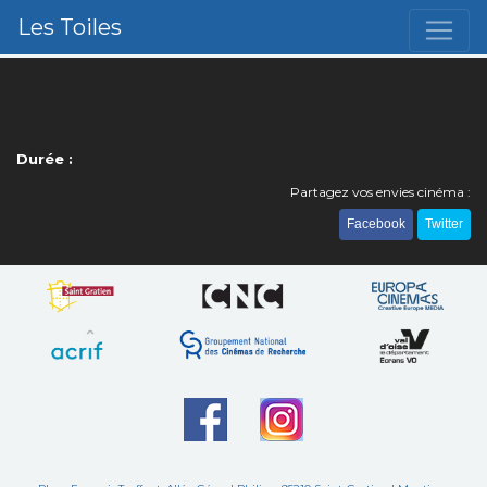
Les Toiles
Durée :
Partagez vos envies cinéma :
Facebook
Twitter