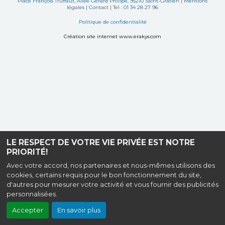
Place François Truffaut, Allée Gérard Philipe, 95210 Saint-Gratien |
Mentions
légales
|
Contact
| Tel : 01 34 28 27 96
Politique de confidentialité
Création site internet www.erakys.com
LE RESPECT DE VOTRE VIE PRIVÉE EST NOTRE
PRIORITÉ!
Avec votre accord, nos partenaires et nous-mêmes utilisons des
cookies, certains requis pour le bon fonctionnement du site,
d'autres pour mesurer votre activité et vous fournir des publicités
personnalisées.
Accepter
En savoir plus