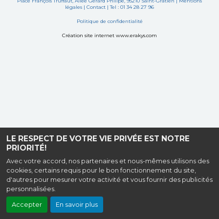
Place François Truffaut, Allée Gérard Philipe, 95210 Saint-Gratien |
Mentions
légales
|
Contact
| Tel : 01 34 28 27 96
Politique de confidentialité
Création site internet www.erakys.com
LE RESPECT DE VOTRE VIE PRIVÉE EST NOTRE
PRIORITÉ!
Avec votre accord, nos partenaires et nous-mêmes utilisons des
cookies, certains requis pour le bon fonctionnement du site,
d'autres pour mesurer votre activité et vous fournir des publicités
personnalisées.
Accepter
En savoir plus