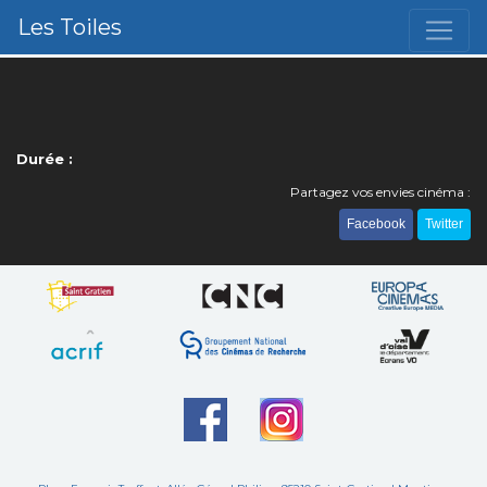
Les Toiles
Durée :
Partagez vos envies cinéma :
Facebook
Twitter