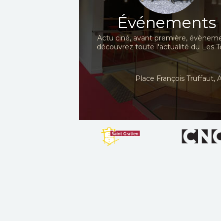
Événements
Actu ciné, avant première, évèneme
découvrez toute l'actualité du Les To
Place François Truffaut, A