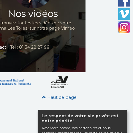
Nos vidéos
trouvez toutes les vidéos de votre
ma Les Toiles, sur notre page Viméo
act
| Tel : 01 34 28 27 96
Haut de page
Le respect de votre vie privée est
notre priorité!
Avec votre accord, nos partenaires et nous-
mêmes utilisons des cookies, certains requis pour