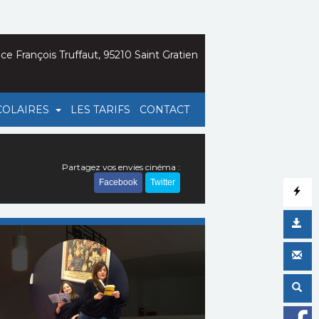
ce François Truffaut, 95210 Saint Gratien
COLAIRES
LES TARIFS
CONTACT
Partagez vos envies cinéma :
Facebook
Twitter