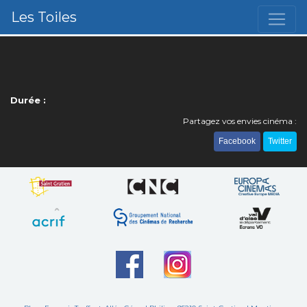
Les Toiles
Durée :
Partagez vos envies cinéma :
Facebook
Twitter