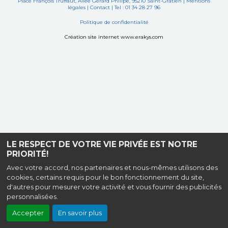
Place François Truffaut, Allée Gérard Philipe, 95210 Saint-Gratien |
Mentions
légales
|
Contact
| Tel : 01 34 28 27 96
Politique de confidentialité
Création site internet www.erakys.com
LE RESPECT DE VOTRE VIE PRIVÉE EST NOTRE
PRIORITÉ!
Avec votre accord, nos partenaires et nous-mêmes utilisons des
cookies, certains requis pour le bon fonctionnement du site,
d'autres pour mesurer votre activité et vous fournir des publicités
personnalisées.
Accepter
En savoir plus